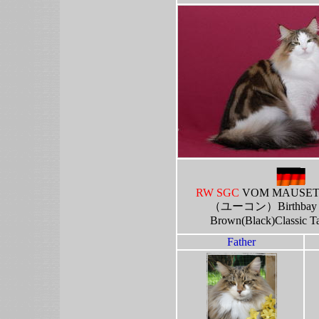
RW SGC
VOM MAUSE
（ユーコン）
Birthbay
Brown(Black)Classic T
Father