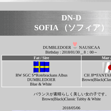
DN-D
SOFIA （ソフィア）
DUMBLEDOER
NAUSICAA
Birthday : 2018/01/30＿8：00～
Fat / Sire
Mar 
RW SGC S*Rotebrackans Albus
CH JP*FANTA
DUMBLEDOER
Brown(Black)Clas
Blue & White
バランスが素晴らしく美しい女の子です。
Brown(Black)Classic Tabby & White
2018/05/06