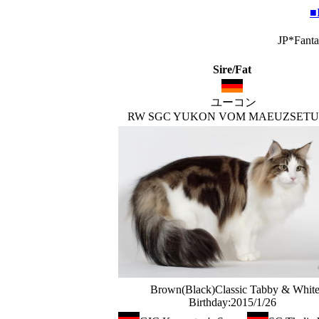
■
JP*Fan
Sire/Fat
ユーコン
RW SGC YUKON VOM MAEUZSET
Brown(Black)Classic Tabby & Whit
Birthday:2015/1/26