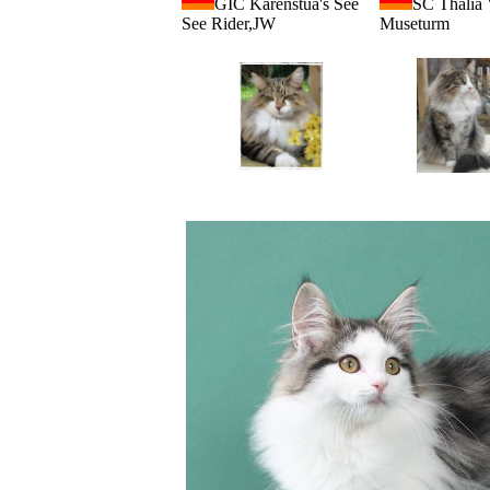
GIC Karenstua's See
SC Thalia
See Rider,JW
Museturm