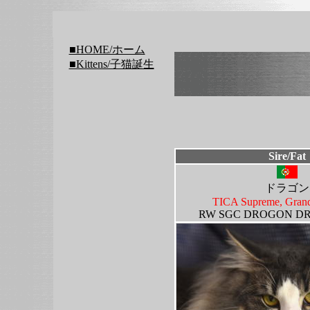
■HOME/ホーム
■Kittens/子猫誕生
Sire/Fat
ドラゴン
TICA Supreme, Gran
RW
SGC
DROGON DR