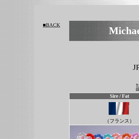
■BACK
Mic
J
Sire / Fat
（フランス）