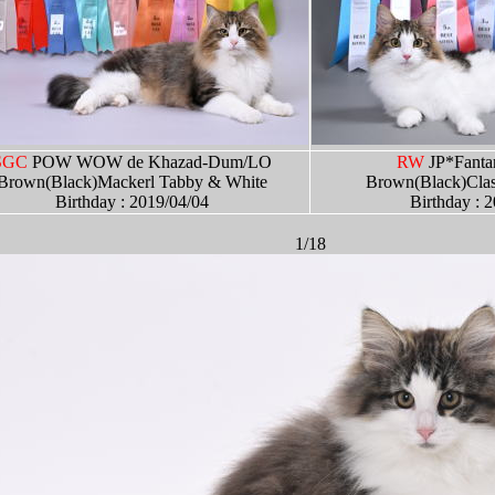
SGC
POW WOW de Khazad-Dum/LO
RW
JP*Fant
Brown(Black)Mackerl Tabby & White
Brown(Black)Class
Birthday : 2019/04/04
Birthday : 
1/18