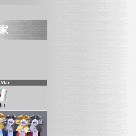
お家
 Mar
本）