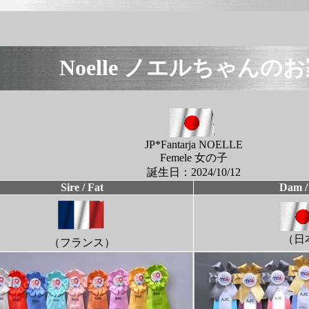
Noelle ノエルちゃんの
JP*Fantarja NOELLE
Femele 女の子
誕生日：2024/10/12
Sire / Fat
Dam /
（日
（フランス）