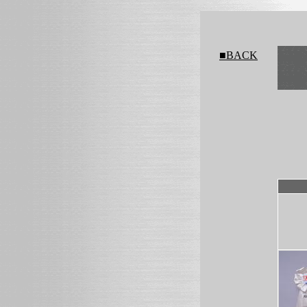
■BACK