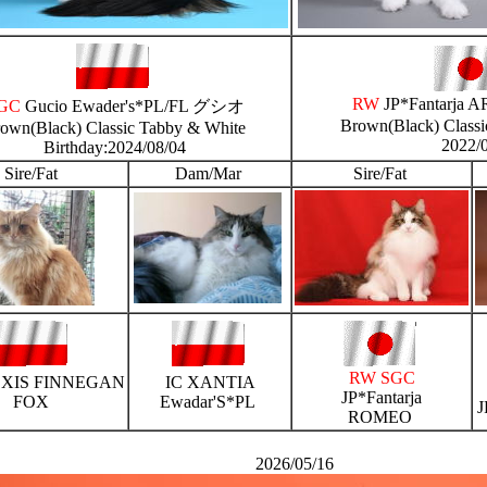
RW
JP*Fantarja
GC
Gucio Ewader's*PL/FL グシオ
Brown(Black) Class
own(Black) Classic Tabby & White
2022/0
Birthday:2024/08/04
Sire/Fat
Dam/Mar
Sire/Fat
RW SGC
EXIS FINNEGAN
IC XANTIA
JP*Fantarja
FOX
Ewadar'S*PL
J
ROMEO
2026/05/16