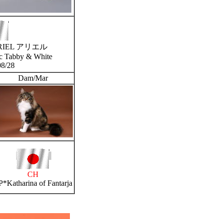
 ARIEL アリエル
ic Tabby & White
8/28
Dam/Mar
CH
P*Katharina of Fantarja