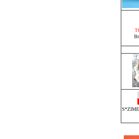
T
Br
S*ZIM