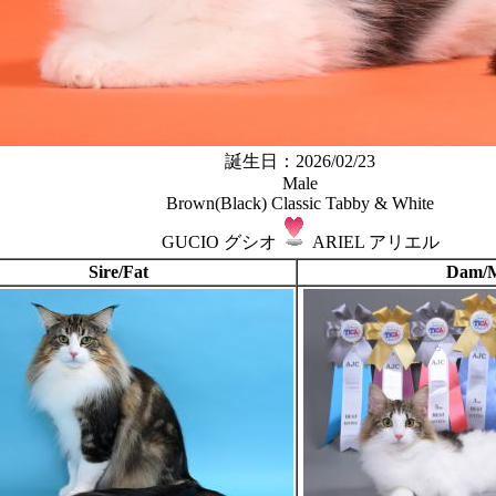
誕生日：2026/02/23
Male
Brown(Black) Classic Tabby & White
GUCIO グシオ
ARIEL アリエル
Sire/Fat
Dam/